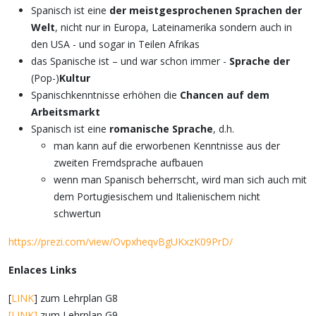
Spanisch ist eine
der meistgesprochenen Sprachen der
Welt
, nicht nur in Europa, Lateinamerika sondern auch in
den USA - und sogar in Teilen Afrikas
das Spanische ist – und war schon immer -
Sprache der
(Pop-)
Kultur
Spanischkenntnisse erhöhen die
Chancen auf dem
Arbeitsmarkt
Spanisch ist eine
romanische
Sprache
, d.h.
man kann auf die erworbenen Kenntnisse aus der
zweiten Fremdsprache aufbauen
wenn man Spanisch beherrscht, wird man sich auch mit
dem Portugiesischem und Italienischem nicht
schwertun
https://prezi.com/view/OvpxheqvBgUKxzK09PrD/
Enlaces Links
[
LINK
] zum Lehrplan G8
[LINK]
zum Lehrplan G9